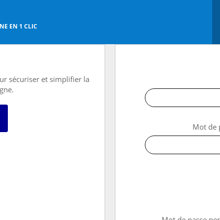
E EN 1 CLIC
r sécuriser et simplifier la
igne.
 avec FranceConnect
Mot de 
→ Mot de passe pe