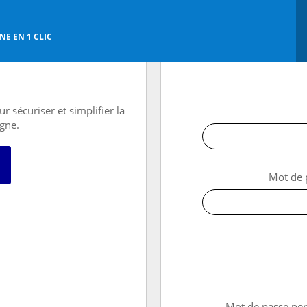
E EN 1 CLIC
r sécuriser et simplifier la
igne.
 avec FranceConnect
Mot de 
→ Mot de passe pe