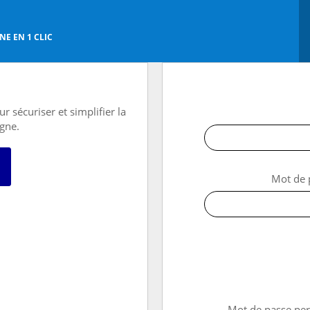
E EN 1 CLIC
r sécuriser et simplifier la
igne.
 avec FranceConnect
Mot de 
→ Mot de passe pe