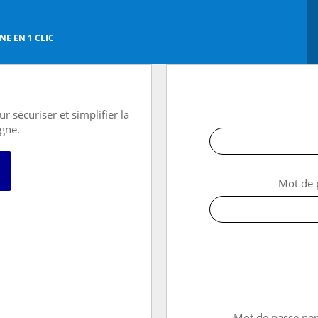
E EN 1 CLIC
r sécuriser et simplifier la
igne.
 avec FranceConnect
Mot de 
→ Mot de passe pe