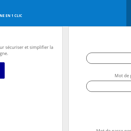
E EN 1 CLIC
r sécuriser et simplifier la
igne.
 avec FranceConnect
Mot de 
→ Mot de passe pe