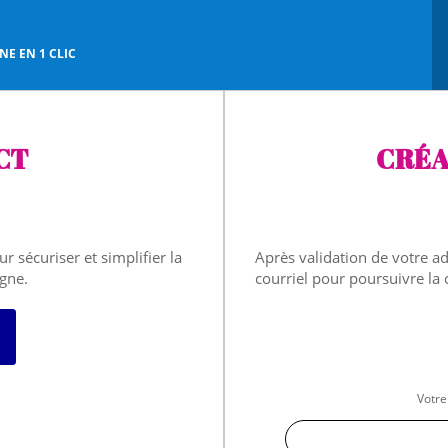
E EN 1 CLIC
CT
CRÉA
r sécuriser et simplifier la
Après validation de votre a
igne.
courriel pour poursuivre la
 avec FranceConnect
Votre