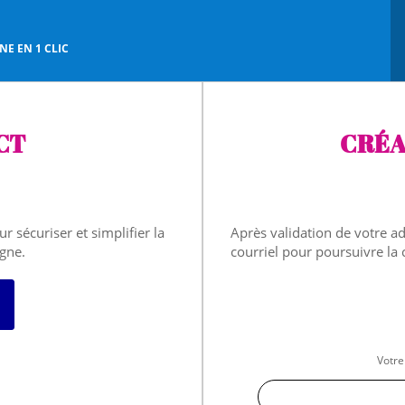
E EN 1 CLIC
CT
CRÉA
r sécuriser et simplifier la
Après validation de votre a
igne.
courriel pour poursuivre la
 avec FranceConnect
Votre